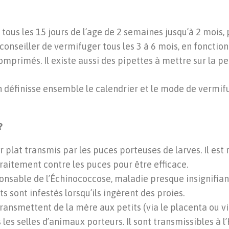
 tous les 15 jours de l’age de 2 semaines jusqu’à 2 mois, 
st conseiller de vermifuger tous les 3 à 6 mois, en foncti
primés. Il existe aussi des pipettes à mettre sur la pea
 définisse ensemble le calendrier et le mode de vermifu
?
 plat transmis par les puces porteuses de larves. Il est 
raitement contre les puces pour être efficace.
ponsable de l’Échinococcose, maladie presque insignifia
 sont infestés lorsqu’ils ingèrent des proies.
transmettent de la mère aux petits (via le placenta ou vi
 les selles d’animaux porteurs. Il sont transmissibles à